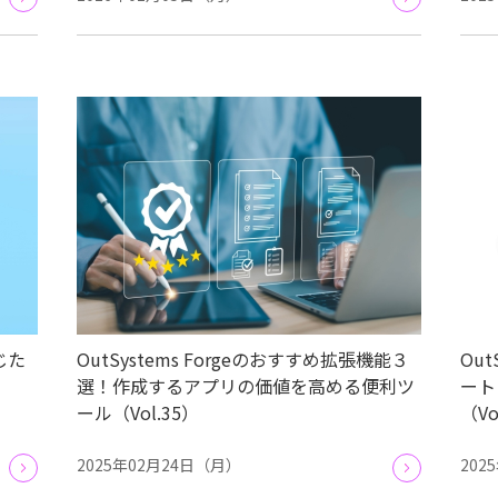
じた
OutSystems Forgeのおすすめ拡張機能３
Ou
選！作成するアプリの価値を高める便利ツ
ート
ール（Vol.35）
（Vo
2025年02月24日（月）
202