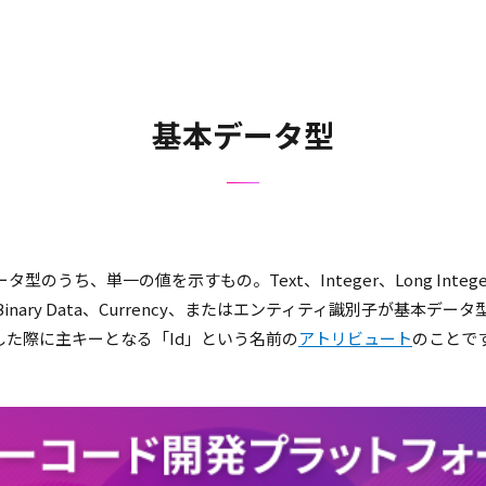
基本データ型
うち、単一の値を示すもの。Text、Integer、Long Integer、D
mail、Binary Data、Currency、またはエンティティ識別子が
した際に主キーとなる「Id」という名前の
アトリビュート
のことで