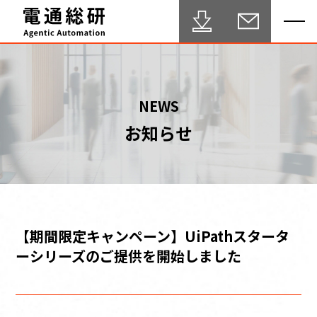
HOME
NEWS
お知らせ
Agentic Automation 推進サービス
事例・実績
FAQ
セミナー
【期間限定キャンペーン】
UiPathスタータ
ーシリーズのご提供を開始しました
ブログ
テクニカルサポート