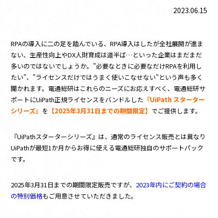
お知らせ
2023.06.15
資料ダウンロード
RPAの導入に二の足を踏んでいる、RPA導入はしたが全社展開が進ま
お問い合わせ
ない、生産性向上やDX人財育成は道半ば…といった企業はまだまだ
多いのではないでしょうか。”必要なときに必要なだけRPAを利用し
このサイトについて
たい”、”ライセンスだけではうまく使いこなせない”という声も多く
聞かれます。電通総研はこれらのニーズにお応えすべく、電通総研サ
UiPathとは
ポートにUiPath正規ライセンスをバンドルした
『UiPath スターター
シリーズ』
を
【2025年3月31日までの期間限定】
でご提供します。
『UiPathスターターシリーズ』は、通常のライセンス販売とは異なり
UiPathが最短1か月からお得に使える電通総研独自のサポートパック
です。
2025年3月31日までの期間限定販売ですが、
2023年内にご契約の場合
の特別価格
もご用意させていただきました。