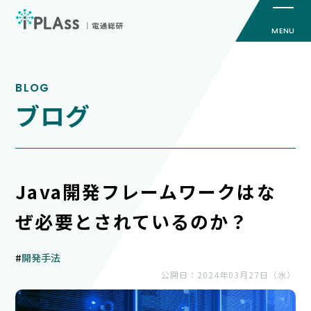
iPLAssとは
ブログ
機能
価格
導入事例
Java開発フレームワークはな
サービス
ぜ必要とされているのか？
セミナー
#
開発手法
公開日：2024年03月27日（水）
お役立ち資料
お知らせ