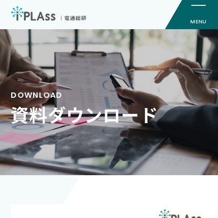
iPLAssとは
機能
価格
資料ダウンロード
導入事例
サービス
セミナー
お役立ち資料
お知らせ