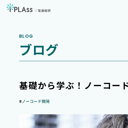
iPLAssとは
ブログ
機能
価格
導入事例
基礎から学ぶ！ノーコード
サービス
セミナー
#
ノーコード開発
お役立ち資料
お知らせ