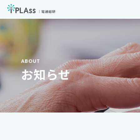
iPLAssとは
機能
価格
お知らせ
導入事例
サービス
セミナー
お役立ち資料
お知らせ