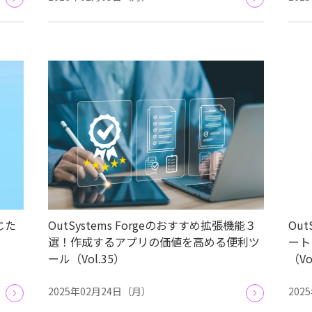
じた
OutSystems Forgeのおすすめ拡張機能３
Ou
選！作成するアプリの価値を高める便利ツ
ート
ール（Vol.35）
（Vo
2025年02月24日（月）
202