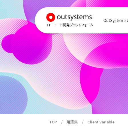
OutSystem
TOP
用語集
Client Variable