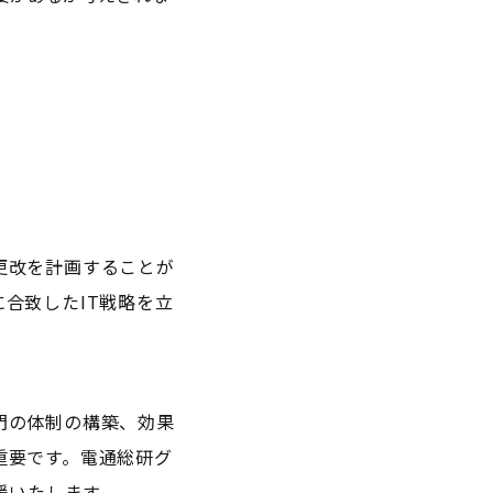
更改を計画することが
合致したIT戦略を立
門の体制の構築、効果
要です。​電通総研グ
いたします。​