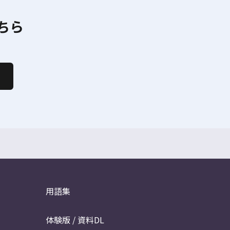
ちら
用語集
体験版 / 資料DL