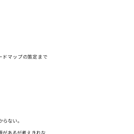
ロードマップの策定まで
らない。​
要があるが考えきれな