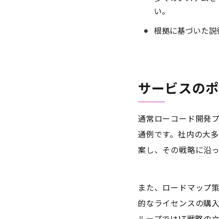
い。​
根拠に基づいた説
サービスの
通常ローコード開発
通例です。​社内の大
案し、その戦略に沿
​また、ロードマップ
的なライセンスの購入
ループではIT戦略の