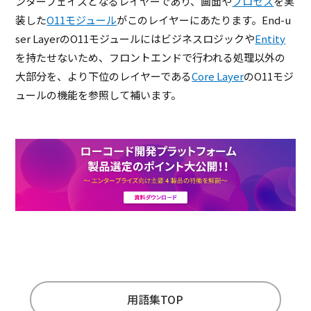
ンターフェイスとなるレイヤーであり、画面や
プロセス
を実
装した
O11モジュール
がこのレイヤーにあたります。End-u
ser LayerのO11モジュールにはビジネスロジックや
Entity
を持たせないため、フロントエンドで行われる処理以外の
大部分を、より下位のレイヤーである
Core Layer
のO11モジ
ュールの機能を参照して補います。
用語集TOP