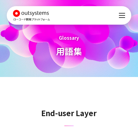
Glossary
用語集
End-user Layer