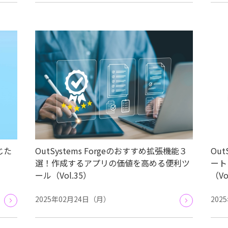
じた
OutSystems Forgeのおすすめ拡張機能３
Ou
選！作成するアプリの価値を高める便利ツ
ート
ール（Vol.35）
（Vo
2025年02月24日（月）
202