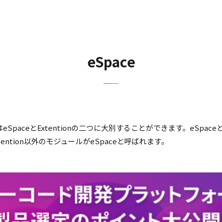
eSpace
SpaceとExtentionの二つに大別することができます。eSpa
ntion以外のモジュールがeSpaceと呼ばれます。