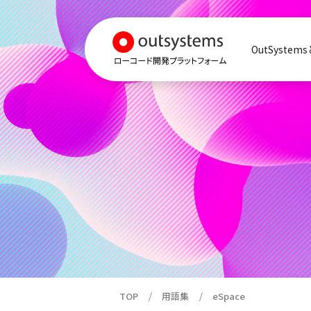
OutSystem
TOP
用語集
eSpace