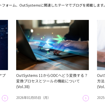
フォーム、OutSystemsに関連したテーマでブログを掲載しま
sアプ
OutSystems 11からODCへどう変換する？
Ou
変換プロセスとツールの機能について
方法
(Vol.38)
(Vol
2026年01月05日（月）
202