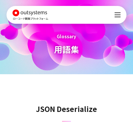
Glossary
用語集
JSON Deserialize