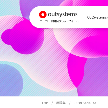
OutSystem
TOP
用語集
JSON Serialize