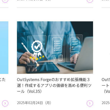
じた
OutSystems Forgeのおすすめ拡張機能３
Ou
選！作成するアプリの価値を高める便利ツ
ート
ール（Vol.35）
（Vo
2025年02月24日（月）
202