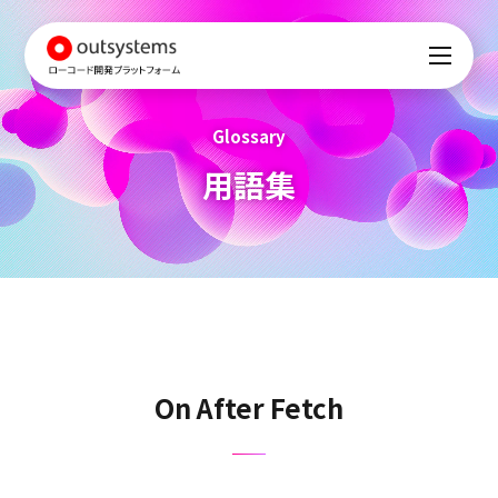
Glossary
用語集
On After Fetch