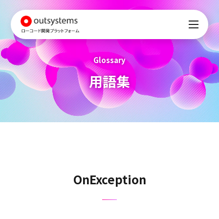
Glossary
用語集
OnException