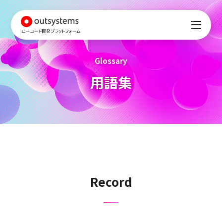
Glossary
用語集
Record