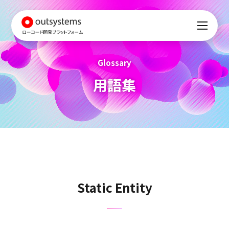
Glossary
用語集
Static Entity