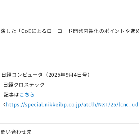
演した「CoEによるローコード開発内製化のポイントや進
ンピュータ（2025年9月4日号）
 日経クロステック
は
こちら
〈
https://special.nikkeibp.co.jp/atclh/NXT/25/lcnc_u
お問い合わせ先