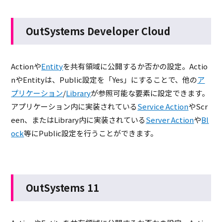
OutSystems Developer Cloud
Actionや
Entity
を共有領域に公開するか否かの設定。Actio
nやEntityは、Public設定を「Yes」にすることで、他の
ア
プリケーション
/
Library
が参照可能な要素に設定できます。
アプリケーション内に実装されている
Service Action
やScr
een、またはLibrary内に実装されている
Server Action
や
Bl
ock
等にPublic設定を行うことができます。
OutSystems 11