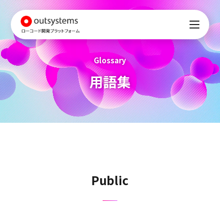
Glossary
用語集
Public