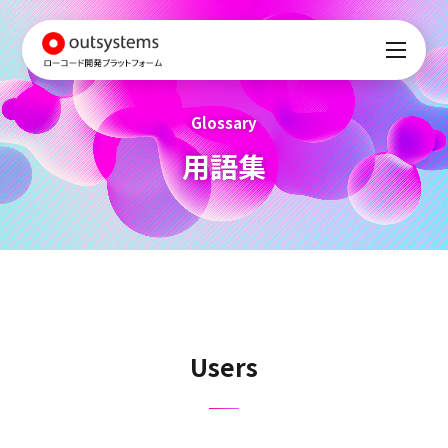
Glossary
用語集
Users