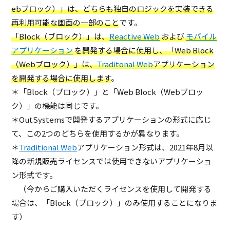
ebブロック）」は、どちらも独自のロジックを実装できる
再利用可能な画面の一部のこと
です。
「Block（ブロック）」は、
Reactive Web
および
モバイル
アプリケーション
を開発する場合に使用し、「Web Block
（Webブロック）」は、
Traditonal Web
アプリケーション
を開発する場合に使用します
。
＊「Block（ブロック）」と「Web Block（Webブロッ
ク）」の機能は同じです。
＊OutSystemsで開発するアプリケーションの形式に応じ
て、この2つのどちらを使用するかが異なります。
＊
Traditional Web
アプリケーション形式は、2021年8月以
降の新規販売ライセンスでは使用できないアプリケーショ
ン形式です。
（今からご購入いただくライセンスを使用して開発する
場合は、「Block（ブロック）」のみ使用することになりま
す）