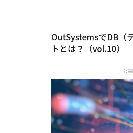
OutSystemsで
トとは？（vol.10）
公開