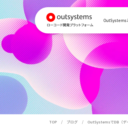
OutSystem
TOP
ブログ
OutSystemsでDB