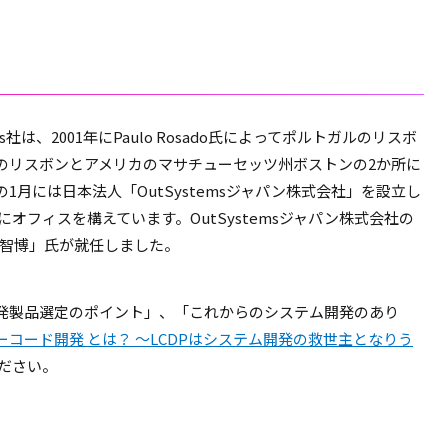
ems社は、2001年にPaulo Rosado氏によってポルトガルのリスボ
のリスボンとアメリカのマサチューセッツ州ボストンの2か所に
の1月には日本法人「OutSystemsジャパン株式会社」を設立し
国にオフィスを構えています。OutSystemsジャパン株式会社の
 智博」氏が就任しました。
発製品選定のポイント」、「これからのシステム開発のあり
ーコード開発 とは？ ～LCDPはシステム開発の救世主となりう
ださい。