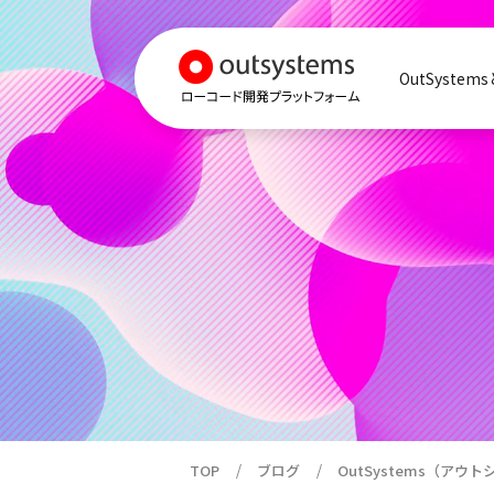
OutSystem
TOP
ブログ
OutSystems（ア