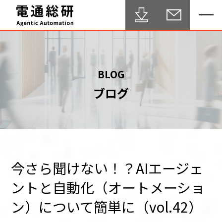
HOME
BLOG
ブログ
Agentic Automation 推進サービス
事例・実績
FAQ
セミナー
今さら聞けない！？AIエージェ
ントと自動化（オートメーショ
ブログ
ン）について簡単に（vol.42）
テクニカルサポート