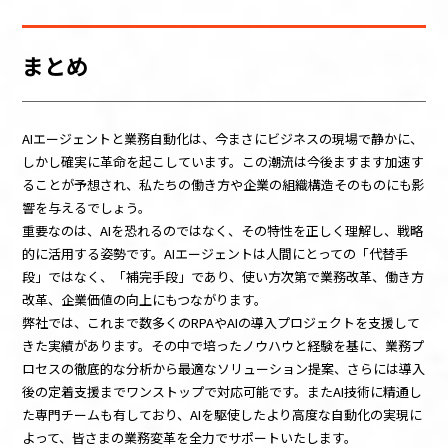
まとめ
AIエージェントと業務自動化は、今まさにビジネスの現場で静かに、
しかし確実に革命を起こしています。この潮流は今後ますます加速す
ることが予想され、私たちの働き方や企業の組織構造そのものにも影
響を与えるでしょう。
重要なのは、AIを恐れるのではなく、その特性を正しく理解し、戦略
的に活用する姿勢です。AIエージェントは人間にとっての「代替手
段」ではなく、「補完手段」であり、使い方次第で業務改革、働き方
改革、企業価値の向上にもつながります。
弊社では、これまで数多くのRPAやAIの導入プロジェクトを支援して
きた実績があります。その中で培ったノウハウと経験を基に、業務プ
ロセスの徹底的な分析から最適なソリューション提案、さらには導入
後の定着支援までワンストップで対応可能です。またAI技術に精通し
た専門チームも有しており、AIを駆使したより高度な自動化の実現に
よって、皆さまの業務変革を全力でサポートいたします。