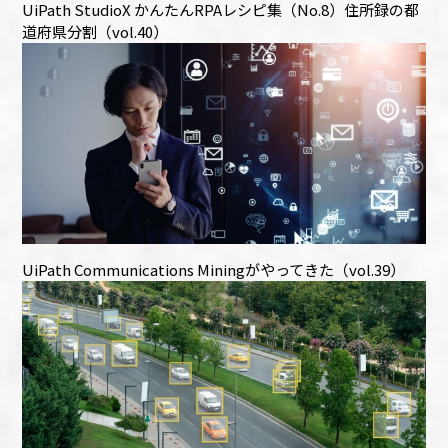
UiPath StudioX かんたんRPAレシピ集（No.8）住所録の都
道府県分割（vol.40）
UiPath Communications Miningがやってきた（vol.39）