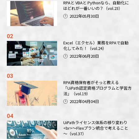
RPAと VBAと Pythonなら、自動化に
はどれが一番いいの？（vol.23）
2022年05月30日
Excel（エクセル）業務をRPAで自動
化してみた！（vol.24）
2022年06月20日
RPA資格保有者がそっと教える
「UiPath認定資格プログラムと学習方
法」（vol.19）
2022年04月04日
UiPathライセンス体系の移り変わり
<br>～Flexプラン統合で考えること
～（vol.37）