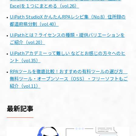
Excelを１つにまとめる（vol.26）
UiPath StudioX かんたんRPAレシピ集（No.8）住所録の
都道府県分割（vol.40）
UiPathとは？ライセンスの種類・提供バリエーションを
ご紹介（vol.20）
UiPathアカデミーって難しい などとお感じの方々へのヒ
ント（vol.35）
RPAツールを徹底比較！おすすめの有料ツールの選び方
無料ツール・オープンソース（OSS）・フリーソフトもご
紹介（vol.11）
最新記事