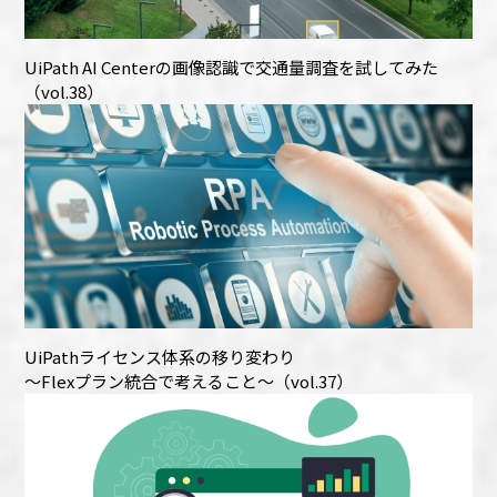
UiPath AI Centerの画像認識で交通量調査を試してみた
（vol.38）
UiPathライセンス体系の移り変わり
～Flexプラン統合で考えること～（vol.37）