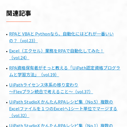
関連記事
RPAと VBAと Pythonなら、自動化にはどれが一番いい
の？（vol.23）
Excel（エクセル）業務をRPAで自動化してみた！
（vol.24）
RPA資格保有者がそっと教える「UiPath認定資格プログラ
ムと学習方法」（vol.19）
UiPathライセンス体系の移り変わり
～Flexプラン統合で考えること～（vol.37）
UiPath StudioX かんたんRPAレシピ集（No.5）複数の
Excelファイルを１つのExcelへ1シート単位でマージする
（vol.32）
UiPath StudioX かんたんRPAレシピ集（No.1）複数の