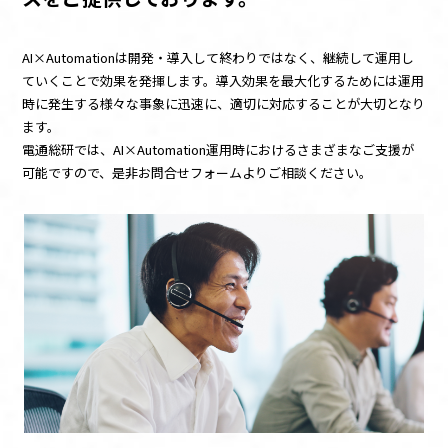
お知らせ
資料ダウンロード
AI×Automationは開発・導入して終わりではなく、継続して運用し
ていくことで効果を発揮します。導入効果を最大化するためには運用
お問い合わせ
時に発生する様々な事象に迅速に、適切に対応することが大切となり
ます。
このサイトについて
電通総研では、AI×Automation運用時におけるさまざまなご支援が
可能ですので、是非お問合せフォームよりご相談ください。
UiPathとは