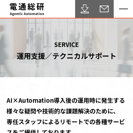
HOME
SERVICE
運用支援／テクニカルサポート
Agentic Automation 推進サービス
事例・実績
FAQ
セミナー
AI×Automation導入後の運用時に発生する
ブログ
様々な疑問や技術的な課題解決のために、
専任スタッフによるリモートでの各種サービ
テクニカルサポート
スをご提供しております。