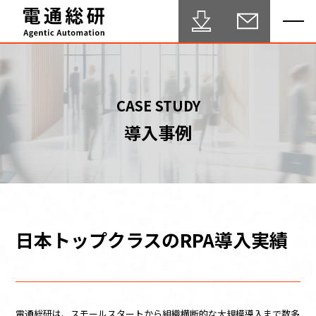
HOME
CASE STUDY
導入事例
Agentic Automation 推進サービス
事例・実績
FAQ
セミナー
日本トップクラスのRPA導入実績
ブログ
テクニカルサポート
電通総研は、スモールスタートから組織横断的な大規模導入まで数多