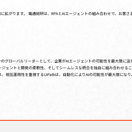
的に拡がります。 電通総研は、RPAとAIエージェントの組み合わせで、お
メーションのグローバルリーダーとして、企業がAIエージェントの可能性を最大限
ールされたエージェントと開発の柔軟性、そしてシームレスな統合を独自に組み合わ
、相互運用性を重視するUiPathは、自動化によりAIの可能性が最大限に