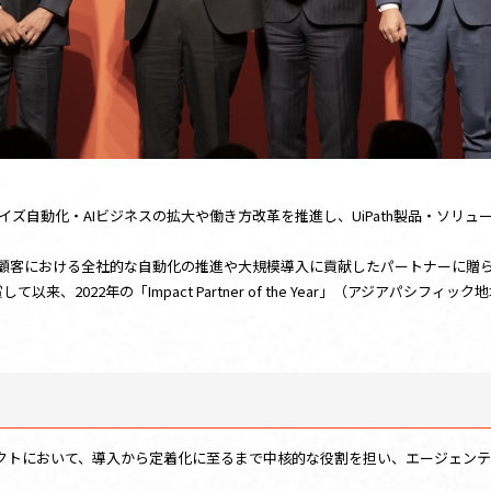
おけるエンタープライズ自動化・AIビジネスの拡大や働き方改革を推進し、UiPath製
ear」は、戦略顧客における全社的な自動化の推進や大規模導入に貢献したパートナーに
)を受賞して以来、2022年の「Impact Partner of the Year」（アジアパシフィッ
 の全社展開プロジェクトにおいて、導入から定着化に至るまで中核的な役割を担い、エ