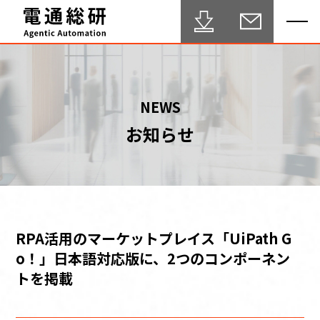
HOME
NEWS
お知らせ
Agentic Automation 推進サービス
事例・実績
FAQ
セミナー
RPA活用のマーケットプレイス「UiPath G
o！」日本語対応版に、2つのコンポーネン
ブログ
トを掲載
テクニカルサポート