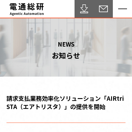
HOME
NEWS
お知らせ
Agentic Automation 推進サービス
事例・実績
FAQ
セミナー
請求支払業務効率化ソリューション「AIRtri
STA（エアトリスタ）」の提供を開始
ブログ
テクニカルサポート