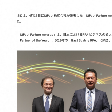
お問い合わせ
ISID
は、4月15日にUiPath株式会社が発表した「UiPath Partner
た。
このサイトについて
UiPathとは
「UiPath Partner Awards」は、日本におけるRPA ビ
「Partner of the Year」、2019年の「Bast Scaling RPA」に続き