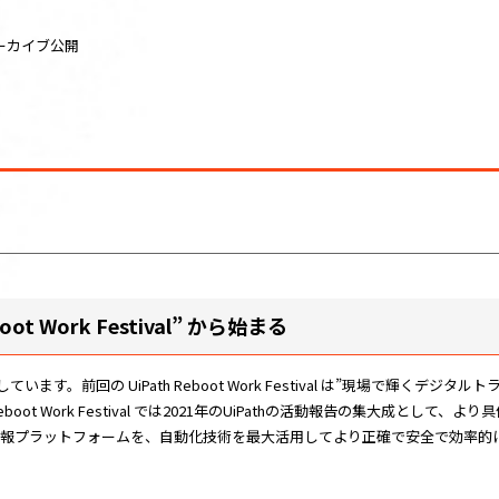
）アーカイブ公開
 Work Festival” から始まる
。前回の UiPath Reboot Work Festival は”現場で輝くデ
boot Work Festival では2021年のUiPathの活動報告の集大成と
業の情報プラットフォームを、自動化技術を最大活用してより正確で安全で効率