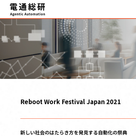
HOME
Agentic Automation 推進サービス
事例・実績
FAQ
セミナー
ブログ
Reboot Work Festival Japan 2021
テクニカルサポート
お知らせ
新しい社会のはたらき方を発見する自動化の祭典
資料ダウンロード