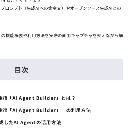
用することができます。
、プロンプト（生成
AI
への命令文）やオープンソース生成
AI
との
」の機能概要や利用方法を実際の画面キャプチャを交えながら解
目次
能「AI Agent Builder」とは？
機能「AI Agent Builder」 の利用方法
で作成したAI Agentの活用方法