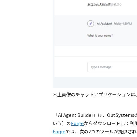
＊上画像のチャットアプリケーションは
「
AI Agent Builder
」は、
OutSystems
いう）の
Forge
からダウンロードして利
Forge
では、次の
2
つのツールが提供され