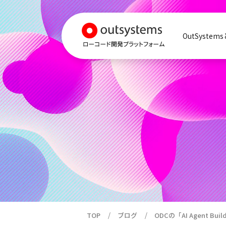
OutSystem
TOP
ブログ
ODCの「AI Agent B