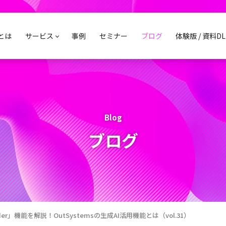
sとは
サービス
事例
セミナー
ブログ
体験版 / 資料DL
Blog
ブログ
uilder」機能を解説！OutSystemsの生成AI活用機能とは（vol.31）