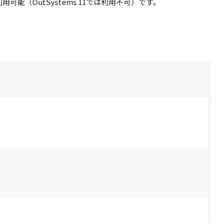
利用可能（
OutSystems 11
では利用不可）です。