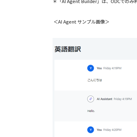
＊「
AI Agent Builder
」は、
ODC
でのみ
＜
AI Agent
サンプル画像＞