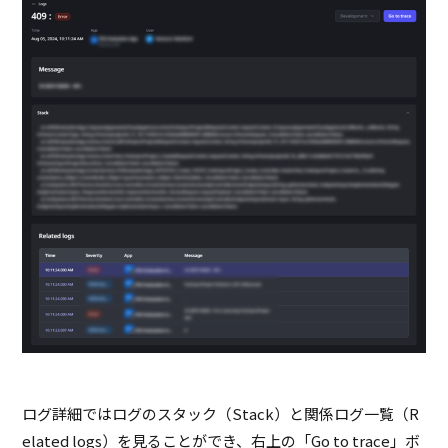
ログ詳細ではログのスタック（
Stack
）と関係ログ一覧（
R
elated logs
）を見ることができ、右上の「
Go to trace
」ボ