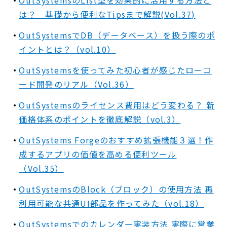
は？ 基礎から便利なTipsまで解説(Vol.37)
OutSystemsでDB（データベース）を扱う際のポ
イントとは？（vol.10）
OutSystemsを使ってみた初心者が感じたローコ
ード開発のリアル（Vol.36）
OutSystemsのライセンス費用はどう変わる？ 新
価格体系のポイントを徹底解説（vol.3）
OutSystems Forgeのおすすめ拡張機能３選！作
成するアプリの価値を高める便利ツール
（Vol.35）
OutSystemsのBlock（ブロック）の使用方法 再
利用可能な共通UI部品を作ってみた（vol.18）
OutSystemsでのカレンダー実装方法 実際に営業