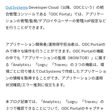
OutSystems
Developer Cloud
（以降、
ODC
という）の統
合管理コンソールである「
ODC Portal
」では、アプリケー
ションの管理
/
監視
/
デプロイやユーザーの管理
/IdP
設定など
を行うことができます。
アプリケーション開発者
/
運用保守担当者は、
ODC Portal
の
みで様々な操作を行うことができます。
ODC Portal
の機能
の中でも「アプリケーションの監視（
MONITOR
）」に属す
る「
Analytics
」 「
Logs
」 「
Traces
」 の３つの機能は、環
境ごとに切り替えて
OutSystems
で作成したアプリケーショ
ンの情報を取得することができ、アプリケーションの運用
状況確認
/
エラー推測に役立ちます。
本ブログ記事では、「
Analytics
」 「
Logs
」 「
Traces
」 の
３つで確認できることについて、
ODC Portal
のキャプチャ