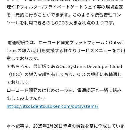
理や
IP
フィルター
/
プライベートゲートウェイ等の環境設定
を一元的に行うことができます。このような統合管理コン
ソールを利用できるのも
ODC
の大きな利点の１つです。
電通総研では、ローコード開発プラットフォーム：
Outsys
tems
の導入
/
活用を支援する様々なサービスメニューをご用
意しております。
＊もちろん、最新版である
OutSystems Developer Cloud
（
ODC
）の導入実績も有しており、
ODC
の機能にも精通し
ております。
ローコード開発のはじめの一歩を、電通総研と一緒に踏み
出してみませんか？
https://itsol.dentsusoken.com/outsystems/
＊本記事は、2025年2月20日時点の情報を基に作成していま