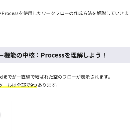
能やProcessを使用したワークフローの作成方法を解説していきま
ロー機能の中核：Processを理解しよう！
からEndまでが一直線で結ばれた空のフローが表示されます。
ツールは全部で9つ
あります。