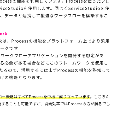
rもProcessの機能を利用しています。Processを使ったフロ
eStudioを使用します。同じくServiceStudioを使
ク、データと連携して複雑なワークフローを構築するこ
ork
meworkは、Processの機能をプラットフォーム上でより汎用
ークです。
複数のワークフローアプリケーションを開発する想定があ
きる必要がある場合などにこのフレームワークを使用し
あたるので、活用するにはまずProcessの機能を熟知して
けの機能となります。
フロー機能はすべてProcessを中核に成り立っています
。もちろん
開発することも可能ですが、開発効率ではProcessの方が勝るでし