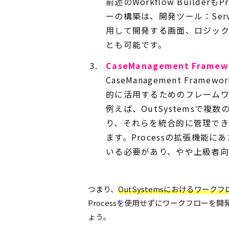
前述のWorkflow Builde
ーの構築は、開発ツール：Servic
用して開発する画面、ロジッ
とも可能です。
CaseManagement Framew
CaseManagement Fra
的に活用するためのフレームワ
例えば、OutSystemsで
り、それらを統合的に管理で
ます。Processの拡張機能に
いる必要があり、やや上級者向
つまり、
OutSystemsにおけるワーク
Processを使用せずにワークフローを
ょう。