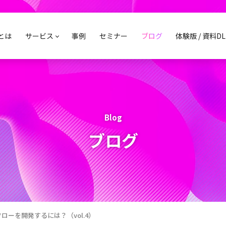
sとは
サービス
事例
セミナー
ブログ
体験版 / 資料DL
Blog
ブログ
クフローを開発するには？（vol.4）