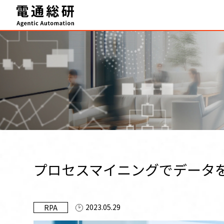
HOME
Agentic Automation 推進サービス
事例・実績
FAQ
セミナー
ブログ
プロセスマイニングでデータを
テクニカルサポート
お知らせ
2023.05.29
RPA
資料ダウンロード