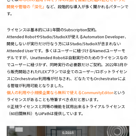
開発や管理の「深化」
など、段階的な導入が多く聞かれるパターンで
す。
ライセンスは基本的には1年間のSubscription契約。
Attended RobotやStudio/StudioXが使えるAutomation Developer、
開発しないが実行だけ行なう方にはStudio/StudioXが含まれない
Attended Userです。多くはユーザーに紐づけるNamedユーザーモ
デルですが、Unattended Robotは自動実行のためのライセンスなの
でユーザーに紐づかず、同時実行の必要数だけご契約。2022年3月か
ら販売開始された
FLEXプランでは全てのユーザー/ロボットライセン
スにOrchestrator利用権が付与され、どなたでもOrchestratorによ
る管理が利用可能
となりました。
個人の利用や小規模企業なら無料で使えるCommunityEditon
という
ライセンスがあることも特筆すべき点だと思います。
※正規ライセンスと同等の機能を試用出来るトライアルライセンス
（60日間無料）もUiPathは提供しています。