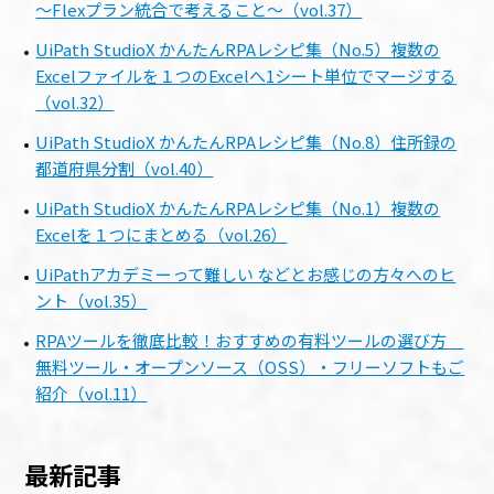
～Flexプラン統合で考えること～（vol.37）
UiPath StudioX かんたんRPAレシピ集（No.5）複数の
Excelファイルを１つのExcelへ1シート単位でマージする
（vol.32）
UiPath StudioX かんたんRPAレシピ集（No.8）住所録の
都道府県分割（vol.40）
UiPath StudioX かんたんRPAレシピ集（No.1）複数の
Excelを１つにまとめる（vol.26）
UiPathアカデミーって難しい などとお感じの方々へのヒ
ント（vol.35）
RPAツールを徹底比較！おすすめの有料ツールの選び方
無料ツール・オープンソース（OSS）・フリーソフトもご
紹介（vol.11）
最新記事