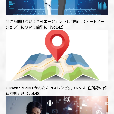
今さら聞けない！？AIエージェントと自動化（オートメー
ション）について簡単に（vol.42）
UiPath StudioX かんたんRPAレシピ集（No.8）住所録の都
道府県分割（vol.40）