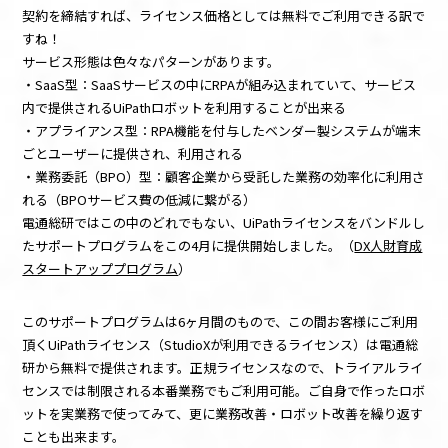
契約を締結すれば、ライセンス価格としては無料でご利用できる訳で
すね！
サービス形態は色々なパターンがあります。
・SaaS型：SaaSサービスの中にRPAが組み込まれていて、サービス
内で提供されるUiPathロボットを利用することが出来る
・アプライアンス型：RPA機能を付与したベンダー製システムが端末
ごとユーザーに提供され、利用される
・業務委託（BPO）型：顧客企業から受託した業務の効率化に利用さ
れる（BPOサービス費の低減に繋がる）
電通総研ではこの中のどれでもない、UiPathライセンスをバンドルし
たサポートプログラムをこの4月に提供開始しました。（
DX人財育成
スタートアッププログラム
）
このサポートプログラムは6ヶ月間のもので、この間お客様にご利用
頂くUiPathライセンス（StudioXが利用できるライセンス）は電通総
研から無料で提供されます。正規ライセンスなので、トライアルライ
センスでは制限される本番業務でもご利用可能。ご自身で作ったロボ
ットを実業務で使ってみて、更に業務改善・ロボット改善を繰り返す
ことも出来ます。