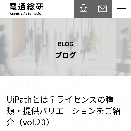
HOME
BLOG
ブログ
Agentic Automation 推進サービス
事例・実績
FAQ
セミナー
UiPathとは？ライセンスの種
類・提供バリエーションをご紹
ブログ
介（vol.20）
テクニカルサポート