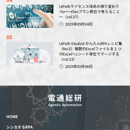
UiPathライセンス体系の移り変わり
<br>～Flexプラン統合で考えること
～（vol.37）
2023年09月04日
UiPath StudioX かんたんRPAレシピ集
（No.5）複数のExcelファイルを１つ
のExcelへ1シート単位でマージする
（vol.32）
2023年03月06日
HOME
シンカするRPA