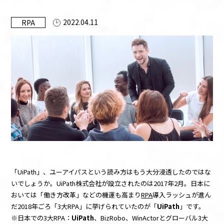
お知らせ
2022.04.11
RPA
資料ダウンロード
お問い合わせ
このサイトについて
UiPathとは
「UiPath」、ユーアイパスという読み方はもう大分浸透したのではな
いでしょうか。UiPath株式会社が設立されたのは2017年2月。日本に
おいては「働き方改革」などの機運も高まり
RPA
導入ラッシュが進ん
だ2018年ごろ「3大RPA」に挙げられていたのが「
UiPath
」です。
※日本での3大RPA：
UiPath
、BizRobo、WinActorとグローバル3大