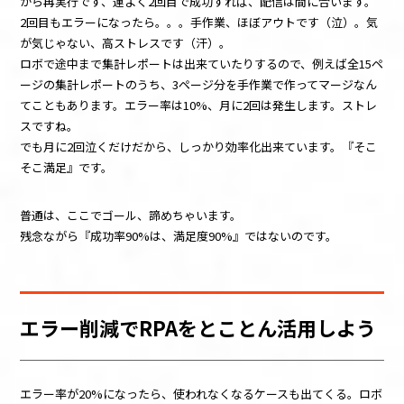
から再実行です、運よく2回目で成功すれば、配信は間に合います。
2回目もエラーになったら。。。手作業、ほぼアウトです（泣）。気
が気じゃない、高ストレスです（汗）。
ロボで途中まで集計レポートは出来ていたりするので、例えば全15ペ
ージの集計レポートのうち、3ページ分を手作業で作ってマージなん
てこともあります。エラー率は10%、月に2回は発生します。ストレ
スですね。
でも月に2回泣くだけだから、しっかり効率化出来ています。『そこ
そこ満足』です。
普通は、ここでゴール、諦めちゃいます。
残念ながら『成功率90%は、満足度90%』ではないのです。
エラー削減でRPAをとことん活用しよう
エラー率が20%になったら、使われなくなるケースも出てくる。ロボ