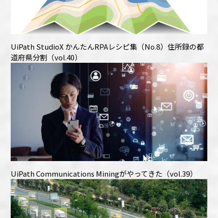
UiPath StudioX かんたんRPAレシピ集（No.8）住所録の都
道府県分割（vol.40）
UiPath Communications Miningがやってきた（vol.39）