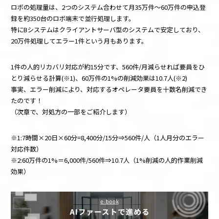
ロボの処理量は、2つのシステム合わせて月35万件～60万件の申込登
録を約350台のロボ端末で並行処理します。
特にBシステムはクライアントサーバ型のシステムで安定しており、
20万件処理してエラー1件という月もあります。
1件の人的リカバリ対応が約15分です、560件/月減らせれば要員をひ
とり減らせる計算(※1)、60万件の1%の削減効果は10.7人(※2)
事実、エラー削減により、対応するオペレータ要員を十数名削減でき
たのです！
（次章で、対処方の一部をご紹介します）
※1:7時間×20日×60分=8,400分/15分⇒560件/人（1人月分のエラー
対応件数）
※2:60万件の1%＝6,000件/560件⇒10.7人（1%削減の人的作業削減
効果）