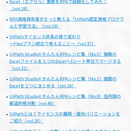
Excel（エクセル）業務をRPAで自動化してみた！
（vol.24）
RPA資格保有者がそっと教える「UiPath認定資格プログラ
ムと学習方法」（vol.19）
UiPathライセンス体系の移り変わり
～Flexプラン統合で考えること～（vol.37）
UiPath StudioX かんたんRPAレシピ集（No.5）複数の
Excelファイルを１つのExcelへ1シート単位でマージする
（vol.32）
UiPath StudioX かんたんRPAレシピ集（No.1）複数の
Excelを１つにまとめる（vol.26）
UiPath StudioX かんたんRPAレシピ集（No.8）住所録の
都道府県分割（vol.40）
UiPathとは？ライセンスの種類・提供バリエーションを
ご紹介（vol.20）