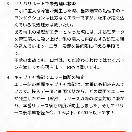
リカバリルートで未処理は救済
ロボに重大な障害が発生した際、当該端末の処理中のト
ランザクションは仕方なくエラーですが、端末が抱え込
んでいる未処理分は救いたい。
ある端末の処理がエラーとなった際には、未処理データ
を管理端末に吸い上げ、他の端末に再配布する処理も組
み込んでいます。エラー影響を最低限に抑える手段で
す。
不慮の事故でも、ロボは、ただ終わるわけではなくバト
ンを渡してから落ちます。RPAは偉いです。
キャプチャ機能でエラー箇所の特定
エラー時の画面キャプチャ機能は、本番にも組み込んで
います。投入データと画面状態から、どの局面でエラー
が発生したか一目瞭然、リリース以降の改善対応に繋が
り、本番リリース後も精度が向上しました。そしてリリ
ース後半年を経た今、1％以下、0.001%以下です！