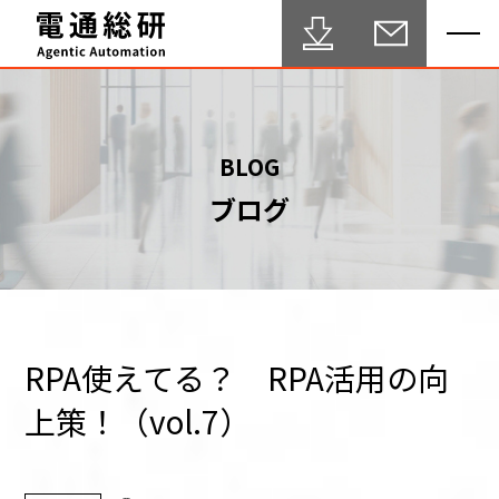
HOME
BLOG
ブログ
Agentic Automation 推進サービス
事例・実績
FAQ
セミナー
RPA使えてる？ RPA活用の向
上策！（vol.7）
ブログ
テクニカルサポート