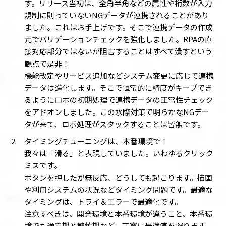
す。リリース当初は、全角半角などの属性や桁数が入力
規制に則っていないNGデータが連携されることがあり
ました。これはお手上げです。そこで連携データの作成
元でバリデーションチェックを強化しました。RPAの直
接対応部分ではないが阻害することはすべて潰すという
観点で是非！
機能改定やサービス追加などシステム変更に応じて連携
データは進化します。そこで恒常的に精度がキープでき
るようにロボの初期処理で連携データの正常性チェック
をアドオンしました。この水際対策で明らかなNGデー
タが来て、ロボ処理がスタックすることは皆無です。
タイミングチューニングは、本番環境で！
我々は「滑る」と表現していました。いわゆるクリック
ミスです。
ボタンを押したが無反応、どうしても起こります。描画
や利用システムの状況などタイミング問題です。最適な
タイミングは、トライ＆エラーで最適化です。
注意すべきは、開発環境と本番環境が違うこと、本番環
境でも通常期と繁忙期など、丁寧に最適値を探ります。