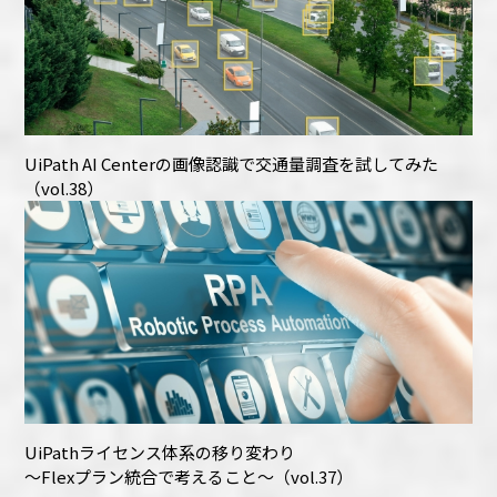
UiPath AI Centerの画像認識で交通量調査を試してみた
（vol.38）
UiPathライセンス体系の移り変わり
～Flexプラン統合で考えること～（vol.37）