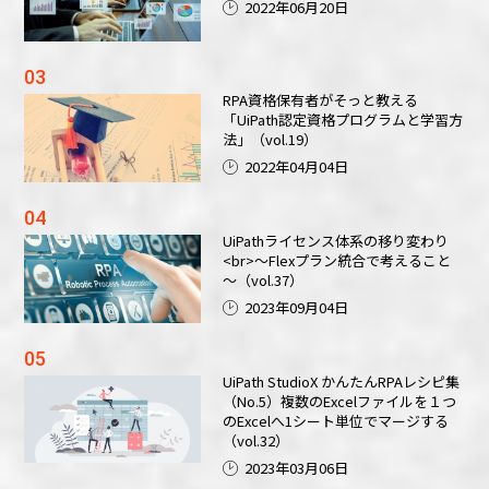
2022年06月20日
RPA資格保有者がそっと教える
「UiPath認定資格プログラムと学習方
法」（vol.19）
2022年04月04日
UiPathライセンス体系の移り変わり
<br>～Flexプラン統合で考えること
～（vol.37）
2023年09月04日
UiPath StudioX かんたんRPAレシピ集
（No.5）複数のExcelファイルを１つ
のExcelへ1シート単位でマージする
（vol.32）
2023年03月06日