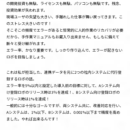
の開発投資も無駄、ライセンスも無駄、パソコンも無駄です。残念、
投資効果が失われます。
現場ユーザの失望も大きい、手離れした仕事が舞い戻ってきます。こ
のストレス大きいのです！
そこそこの頻度でエラーがあると恒常的に人的作業のリカバリが必要
だから、手作業マニュアルもお蔵入り出来ません、もしもに備えて
脈々と受け継がれます。
エラー率、かなり重要です。しっかり作り込んで、エラーが起きない
ロボを目指しましょう。
これは私が担当した、連携データを元に2つの社内システムに代行登
録するロボの話。
エラー率を5%以内と設定した導入前の目標に対して、Aシステム向
け登録ロボのリリース時は3％を達成！、Bシステム向け登録ロボの
リリース時は1%を達成！
一般的には十分なゴールですが、両システム共に、改善対応を行い、
Aシステムは、1%以下、Bシステムは、0.001%以下まで精度を高め
ました。やれば出来るんです！