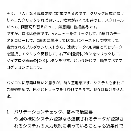
そう、「人」なら臨機応変に対応できるのです。クリック反応が悪け
りゃまたクリックすれば良いし、検索が遅くても待つし、スクロール
だって、画面切り替えだって、無意識に縦横無尽です。
ですが、ロボは愚直です、Aメニューをクリックして、B項目のデー
タをコピーして、C画面に遷移してＤ項目にペーストして検索して、
表示されるプルダウンリストから、連携データのE項目と同じデータ
を選択してクリック反転して、右下の[登録]ボタンをクリックして、
ダイアログ画面の[ＯＫ]ボタンを押す。という感じで手順をすべてプ
ログラミングします。
パソコンに意識は無いと思うが、時々意地悪です、システムもまれに
ご機嫌斜めで、色々とトラップを仕掛けてきます。我々は負けません
よ。
バリデーションチェック、基本で最重要
今回の様にシステム登録なら連携されるデータが登録さ
れるシステムの入力規制に則っていることは必須条件で