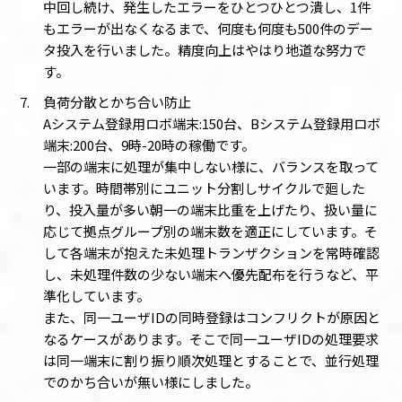
中回し続け、発生したエラーをひとつひとつ潰し、1件
もエラーが出なくなるまで、何度も何度も500件のデー
タ投入を行いました。精度向上はやはり地道な努力で
す。
負荷分散とかち合い防止
Aシステム登録用ロボ端末:150台、Bシステム登録用ロボ
端末:200台、9時-20時の稼働です。
一部の端末に処理が集中しない様に、バランスを取って
います。時間帯別にユニット分割しサイクルで廻した
り、投入量が多い朝一の端末比重を上げたり、扱い量に
応じて拠点グループ別の端末数を適正にしています。そ
して各端末が抱えた未処理トランザクションを常時確認
し、未処理件数の少ない端末へ優先配布を行うなど、平
準化しています。
また、同一ユーザIDの同時登録はコンフリクトが原因と
なるケースがあります。そこで同一ユーザIDの処理要求
は同一端末に割り振り順次処理とすることで、並行処理
でのかち合いが無い様にしました。