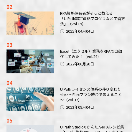
RPA資格保有者がそっと教える
「UiPath認定資格プログラムと学習方
法」（vol.19）
2022年04月04日
Excel（エクセル）業務をRPAで自動
化してみた！（vol.24）
2022年06月20日
UiPathライセンス体系の移り変わり
<br>～Flexプラン統合で考えること
～（vol.37）
2023年09月04日
UiPath StudioX かんたんRPAレシピ集