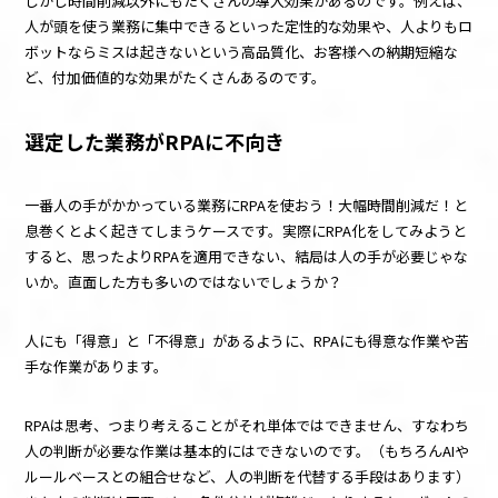
しかし時間削減以外にもたくさんの導入効果があるのです。例えば、
人が頭を使う業務に集中できるといった定性的な効果や、人よりもロ
ボットならミスは起きないという高品質化、お客様への納期短縮な
ど、付加価値的な効果がたくさんあるのです。
選定した業務がRPAに不向き
一番人の手がかかっている業務に
RPA
を使おう！大幅時間削減だ！と
息巻くとよく起きてしまうケースです。実際に
RPA
化をしてみようと
すると、思ったより
RPA
を適用できない、結局は人の手が必要じゃな
いか。直面した方も多いのではないでしょうか？
人にも「得意」と「不得意」があるように、
RPA
にも得意な作業や苦
手な作業があります。
RPAは思考、つまり考えることがそれ単体ではできません、すなわち
人の判断が必要な作業は基本的にはできないのです。（もちろん
AI
や
ルールベースとの組合せなど、人の判断を代替する手段はあります）