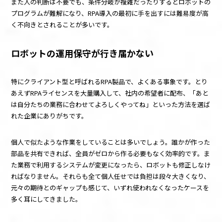
また人の判断は不要でも、条件分岐が複雑だったりするとロボットの
プログラムが難解になり、
RPA
導入の最初に手を出すには難易度が高
く不向きとされることが多いです。
ロボットの運用保守が行き届かない
特にクライアント型と呼ばれる
RPA
製品で、よくある事象です。とり
あえず
RPA
ライセンスを大量購入して、社内の希望者に配布、「あと
は自分たちの業務に合わせてよろしくやってね」といった方法を選ば
れた企業にありがちです。
個人で似たような作業をしていることは多いでしょう。誰かが作った
部品を共有できれば、全員がゼロから作る必要もなく効率的です。ま
た業務で利用するシステムが変更になったら、ロボットも修正しなけ
ればなりません。それらも全て個人任せでは負担は段々大きくなり、
元々の期待とのギャップも感じて、いずれ使われなくなったケースを
多く耳にしてきました。