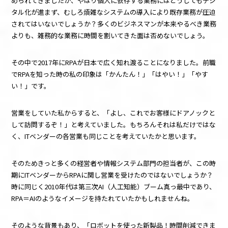
められてきましたが、やはり個人に依存する業務にはどうしてもデジ
タル化が進まず、むしろ煩雑なシステムの導入により既存業務が圧迫
されてはいないでしょうか？多くのビジネスマンが本来やるべき業務
よりも、雑務的な業務に時間を割いてきた面は否めないでしょう。
その中で
2017
年に
RPA
が日本で広く知れ渡ることになりました。前職
で
RPA
を知った時の私の印象は「かんたん！」「はやい！」「やす
い！」です。
営業をしていた私からすると、「よし、これでお客様にドアノックと
して訪問するぞ！」と考えていました。もちろんそれは私だけではな
く、
IT
ベンダーの各営業も同じことを考えていたかと思います。
そのためきっと多くの経営者や情報システム部門の担当者が、この時
期に
IT
ベンダーから
RPA
に関し営業を受けたのではないでしょうか？
時に同じく
2010
年代は第三次
AI
（人工知能）ブーム真っ最中であり、
RPA
＝
AI
のようなイメージを持たれていたかもしれませんね。
そのような背景もあり、「ロボットを使った新製品！時間削減できま