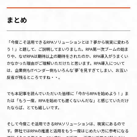
まとめ
「今度こそ活用できる
RPA
ソリューションとは？夢から現実に変わろ
う！」と題して、ご説明してまいりました。
RPA
第一次ブームの始ま
りや、なぜ
RPA
は期待以上の期待をされたのか、
RPA
導入がうまくい
かなかった理由がご理解いただけたと思います。
RPA
導入について
は、企業側も
IT
ベンダー側もいろんな‘夢’を見すぎてしまい、お互い
反省が残るところですね・・。
でも本記事を読んでいただいた皆様に「今から
RPA
を始めよう！」ま
たは「もう一度、
RPA
を始めても遅くないんだな」と感じていただけ
たならば、とても嬉しいです。
そして今度こそ活用できる
RPA
ソリューションは、現実にあるので
す。
弊社では
RPA
の推進と活用をもう一度はじめたい方に参考になる