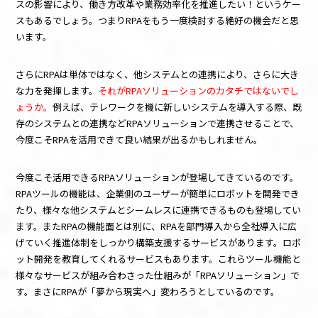
スの影響により、働き方改革や業務効率化を推進したい！というケー
スもあるでしょう。つまり
RPA
をもう一度検討する絶好の機会だと思
います。
さらに
RPA
は単体ではなく、他システムとの連携により、さらに大き
な力を発揮します。
それがRPAソリューションのカタチではないでし
ょうか。
例えば、テレワークを機に新しいシステムを導入する際、既
存のシステムとの連携など
RPA
ソリューションで連携させることで、
今度こそ
RPA
を活用できて良い結果が出るかもしれません。
今度こそ活用できる
RPA
ソリューションが登場してきているのです。
RPA
ツールの機能は、企業側のユーザーが簡単にロボットを開発でき
たり、様々な他システムとシームレスに連携できるものも登場してい
ます。また
RPA
の機能面とは別に、
RPA
を部門導入から全社導入に広
げていく推進体制をしっかり構築支援するサービスがあります。ロボ
ット開発を教育してくれるサービスもあります。これらツール機能と
様々なサービスが組み合わさった仕組みが「
RPA
ソリューション」で
す。まさに
RPA
が「夢から現実へ」変わろうとしているのです。