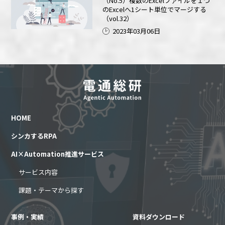
（No.5）複数のExcelファイルを１つ
のExcelへ1シート単位でマージする
（vol.32）
2023年03月06日
HOME
シンカするRPA
AI×Automation推進サービス
サービス内容
課題・テーマから探す
事例・実績
資料ダウンロード