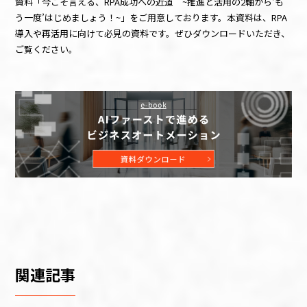
資料「今こそ言える、
RPA
成功への近道
~
推進と活用の
2
軸から‘も
う一度’はじめましょう！
~
」をご用意しております。本資料は、
RPA
導入や再活用に向けて必見の資料です。ぜひダウンロードいただき、
ご覧ください。
関連記事