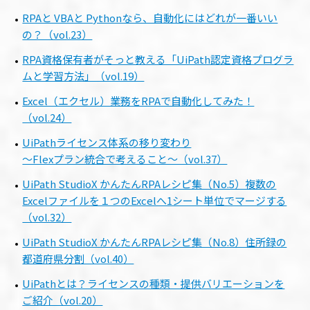
RPAと VBAと Pythonなら、自動化にはどれが一番いい
の？（vol.23）
RPA資格保有者がそっと教える「UiPath認定資格プログラ
ムと学習方法」（vol.19）
Excel（エクセル）業務をRPAで自動化してみた！
（vol.24）
UiPathライセンス体系の移り変わり
～Flexプラン統合で考えること～（vol.37）
UiPath StudioX かんたんRPAレシピ集（No.5）複数の
Excelファイルを１つのExcelへ1シート単位でマージする
（vol.32）
UiPath StudioX かんたんRPAレシピ集（No.8）住所録の
都道府県分割（vol.40）
UiPathとは？ライセンスの種類・提供バリエーションを
ご紹介（vol.20）