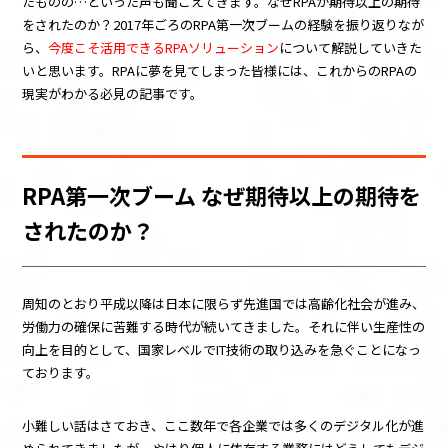
たものの
…
といった声も聞こえてきます。なぜ
RPA
が期待以上の期待
をされたのか？
2017
年ごろの
RPA
第一次ブームの経験を振り返りなが
ら、
今度こそ活用できるRPAソリューション
について解説していきた
いと思います。
RPA
に夢を見てしまった皆様には、これからの
RPA
の
現実がわかる必見の記事です。
RPA
第一次ブーム なぜ期待以上の期待を
されたのか？
周知のとおり平成以降は日本に限らず先進国では高齢化社会が進み、
労働力の確保に苦難する時代が続いてきました。それに伴い生産性の
向上を目的として、国家レベルで
IT
技術の取り込みを急ぐことになっ
ております。
小難しい話はさておき、ここ数年で各企業では多くのデジタル化が進