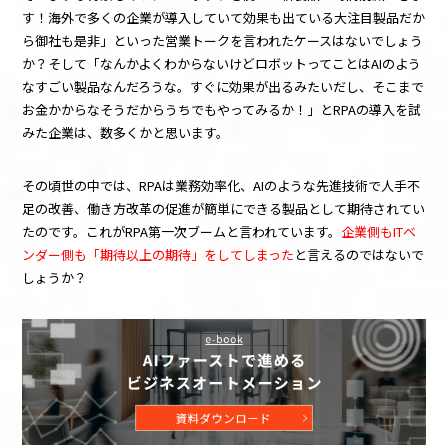
す！海外で多くの企業が導入していて効果も出ている大注目製品だか
ら御社も是非」といった営業トークを言われたケースはないでしょう
か？そして「なんかよくわからないけどロボットってことは
AI
のよう
なすごい製品なんだろうな。すぐに効果が出るみたいだし、そこまで
お金かからなそうだからうちでもやってみるか！」と
RPA
の導入を試
みた企業は、数多くかと思います。
その頃世の中では、
RPA
は業務効率化、
AI
のような先進技術で人手不
足の改善、働き方改革の促進が簡単にできる製品として期待されてい
たのです。これが
RPA
第一次ブームと言われています。
企業側もITベ
ンダー側も「期待以上の期待」をしてしまった
と言えるのではないで
しょうか？