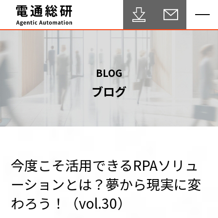
HOME
BLOG
ブログ
Agentic Automation 推進サービス
事例・実績
FAQ
セミナー
今度こそ活用できるRPAソリュ
ーションとは？夢から現実に変
ブログ
わろう！（vol.30）
テクニカルサポート