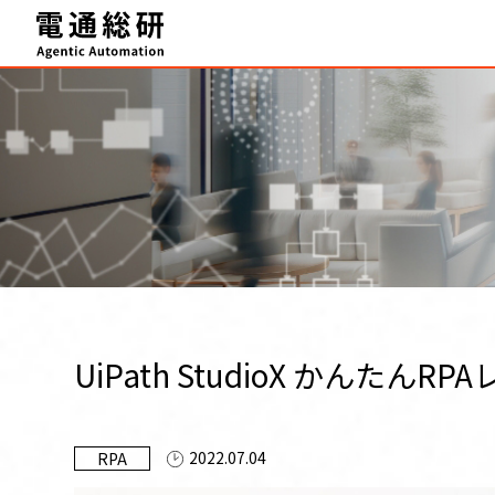
HOME
Agentic Automation 推進サービス
事例・実績
FAQ
セミナー
ブログ
UiPath StudioX かんたんR
テクニカルサポート
お知らせ
2022.07.04
RPA
資料ダウンロード