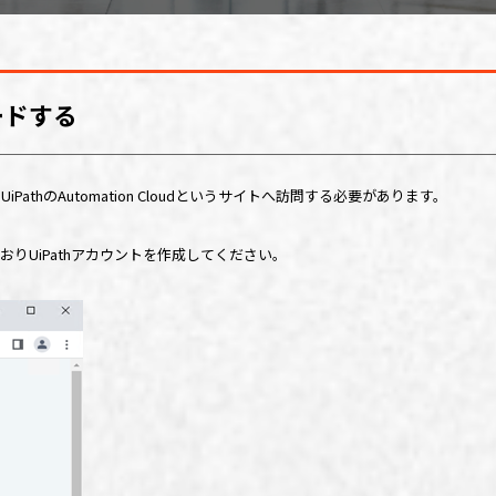
ードする
、
UiPath
の
Automation Cloud
というサイトへ訪問する必要があります。
とおり
UiPath
アカウントを作成してください。