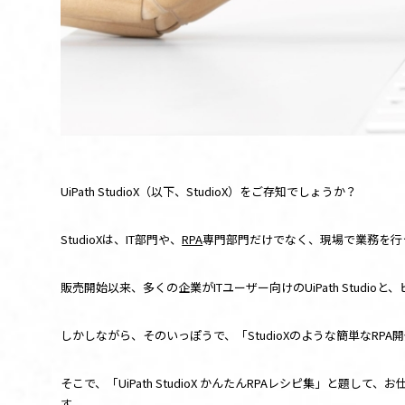
UiPath StudioX（以下、
StudioX
）をご存知でしょうか？
StudioXは、
IT
部門や、
RPA
専門部門だけでなく、現場で業務を行
販売開始以来、多くの企業が
IT
ユーザー向けの
UiPath Studio
と、
しかしながら、そのいっぽうで、「
StudioX
のような簡単な
RPA
開
そこで、「
UiPath StudioX
かんたん
RPA
レシピ集」と題して、お
す。