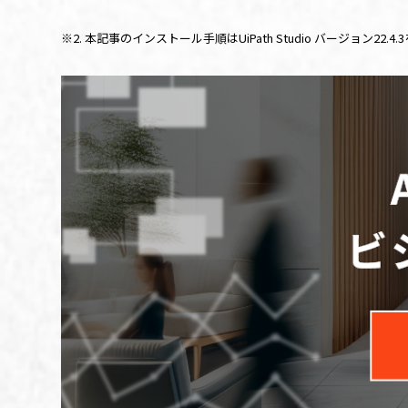
※
2.
本記事のインストール手順は
UiPath Studio
バージョン
22.4.3