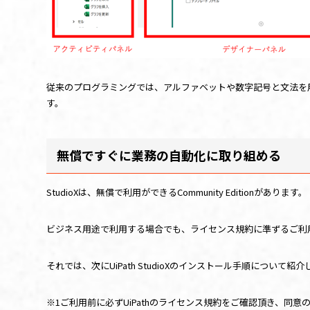
従来のプログラミングでは、アルファベットや数字記号と文法を
す。
無償ですぐに業務の自動化に取り組める
StudioXは、無償で利用ができる
Community Edition
があります。
ビジネス用途で利用する場合でも、ライセンス規約に準ずるご利
それでは、次に
UiPath StudioX
のインストール手順について紹介
※
1
ご利用前に必ず
UiPath
のライセンス規約をご確認頂き、同意