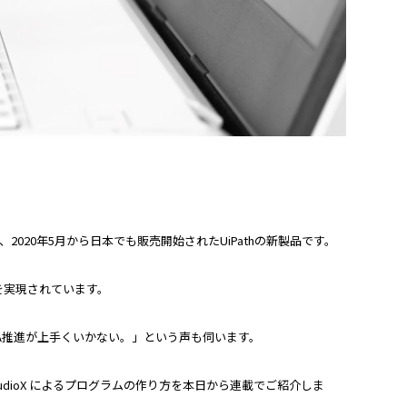
、
2020
年
5
月から日本でも販売開始された
UiPath
の新製品です。
を実現されています。
A
推進が上手くいかない。」という声も伺います。
udioX
によるプログラムの作り方を本日から連載でご紹介しま