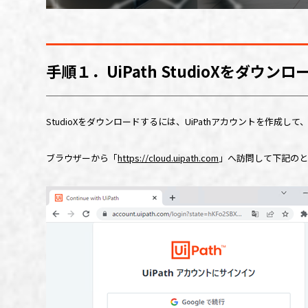
手順１．
UiPath StudioX
をダウンロ
StudioXをダウンロードするには、
UiPath
アカウントを作成して
ブラウザーから「
https://cloud.uipath.com
」へ訪問して下記の